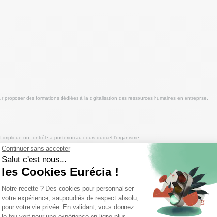
r proposer des formations dédiées à la digitalisation des ressources humaines en entreprise.
tif implique un contrôle a posteriori au cours duquel l'organisme
ères qualités, ainsi que de la personnalisation des formations.
nce n'attendent pas et nous avons décidé de nous préparer au respect de ces exigences. Toute l