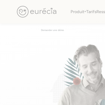
Votre
formation
prise en charge 
Produit
Tarifs
Ress
Eurécia
Des formations pour monter en compétences dans votre vie
Demander une démo