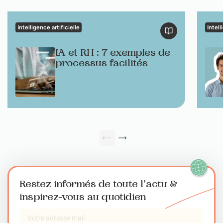
Intelligence artificielle
Intell
IA et RH : 7 exemples de
processus facilités
Restez informés de toute l’actu
&
inspirez-vous au quotidien