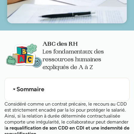
ABC des RH
Les fondamentaux des
ressources humaines
expliqués de A à Z
Sommaire
1/ Indemnité de requalification, qu’est-ce que
Considéré comme un contrat précaire, le recours au CDD
c’est ?
est strictement encadré par la loi pour protéger le salarié.
2/ Indemnité de requalification : pour quels
Ainsi, si la relation à durée déterminée contractualisée
manquements de l’employeur est-elle sollicitée ?
3/ Indemnité de requalification : comment est-
comporte une irrégularité, le collaborateur peut demander
elle sollicitée ?
l
a requalification de son CDD en CDI et une indemnité de
4/ Quelles conséquences sur la paie ?
requalification.