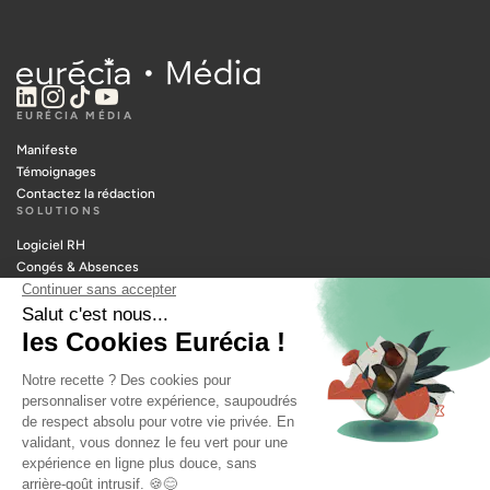
EURÉCIA MÉDIA
Manifeste
Témoignages
Contactez la rédaction
SOLUTIONS
Logiciel RH
Congés & Absences
Notes de frais
Portail RH
Temps & Activités
Paie
Planning
Recrutement
RESSOURCES
Outils manager
Glossaire RH
Métiers RH