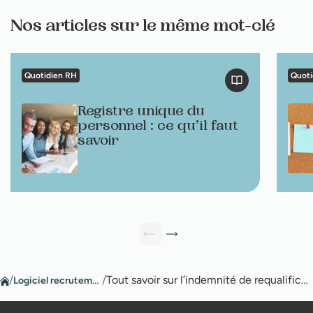
Nos articles sur le même mot-clé
Quotidien RH
Quoti
Registre unique du
personnel : ce qu’il faut
savoir
/
Logiciel recrutement
/
Tout savoir sur l’indemnité de requalification